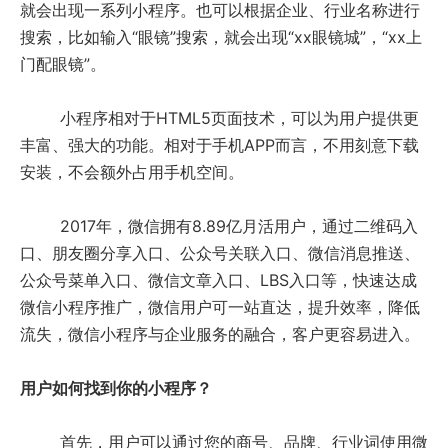
就会出现一系列小程序。也可以根据企业、行业名称进行
搜索，比如输入“眼镜”搜索，就会出现“xx眼镜城”，“xx上
觉
得
您
的
企
业
应
该
与
我
们
合
作
，
立
即
联
系
我
们
。
让
我
们
探
讨
更
多
的
能
门配眼镜”。
可
移动互联网应用
定制网站建设
小程序相对于HTML5页面技术，可以为用户提供更
联系电话 010-52428286
丰富、强大的功能。相对于手机APP而言，不用刻意下载
交互体验设计
安装，不会额外占用手机空间。
微信开发运营
影视&品牌宣传设计
2017年，微信拥有8.89亿月活用户，通过二维码入
域名 & 云服务
电子商务
口、朋友圈分享入口、公众号关联入口、微信消息推送、
数字营销中心
公众号菜单入口、微信文章入口、LBS入口等，快速达成
微信小程序推广，微信用户可一站直达，提升效率，降低
流失，微信小程序与企业服务的融合，客户更容易进入。
精彩案例
用户如何找到你的小程序？
首先，用户可以通过您的商号、品牌、行业词使用微