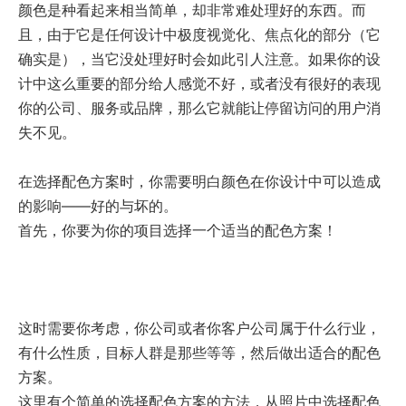
颜色是种看起来相当简单，却非常难处理好的东西。而
且，由于它是任何设计中极度视觉化、焦点化的部分（它
确实是），当它没处理好时会如此引人注意。如果你的设
觉
得
您
的
企
业
应
该
与
我
们
合
作
，
立
即
联
系
我
们
。
让
我
们
探
讨
更
多
的
能
可
计中这么重要的部分给人感觉不好，或者没有很好的表现
你的公司、服务或品牌，那么它就能让停留访问的用户消
移动互联网应用
定制网站建设
失不见。
在选择配色方案时，你需要明白颜色在你设计中可以造成
交互体验设计
的影响——好的与坏的。
首先，你要为你的项目选择一个适当的配色方案！
电子商务
这时需要你考虑，你公司或者你客户公司属于什么行业，
有什么性质，目标人群是那些等等，然后做出适合的配色
方案。
这里有个简单的选择配色方案的方法，从照片中选择配色