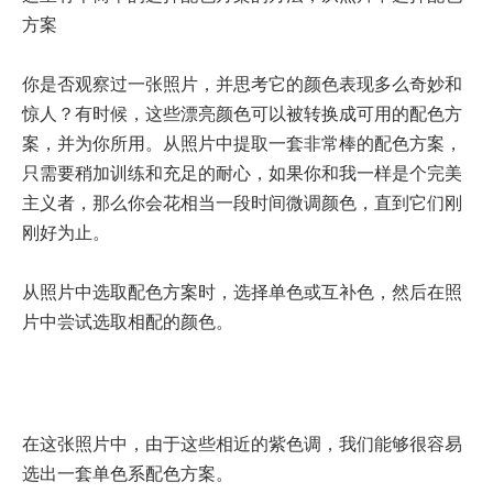
联系电话 010-52428286
影视&品牌宣传设计
微信开发运营
域名 & 云服务
数字营销中心
minethink@126.com
精彩案例
方案
全案服务
关于我们
分享经验
你是否观察过一张照片，并思考它的颜色表现多么奇妙和
联系我们
惊人？有时候，这些漂亮颜色可以被转换成可用的配色方
案，并为你所用。从照片中提取一套非常棒的配色方案，
只需要稍加训练和充足的耐心，如果你和我一样是个完美
主义者，那么你会花相当一段时间微调颜色，直到它们刚
刚好为止。
从照片中选取配色方案时，选择单色或互补色，然后在照
片中尝试选取相配的颜色。
。
在这张照片中，由于这些相近的紫色调，我们能够很容易
选出一套单色系配色方案。